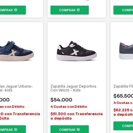
OMPRAR
COMPRAR
COMP
llas Jaguar Urbana-
Zapatilla Jaguar Deportiva
Zapatilla F
al -kids
Con Velcro - Kids
$65.50
.000
$54.000
$62.225
c
00
con
Transferencia
$51.300
con
Transferencia
o depósit
ósito
o depósito
COMP
OMPRAR
COMPRAR