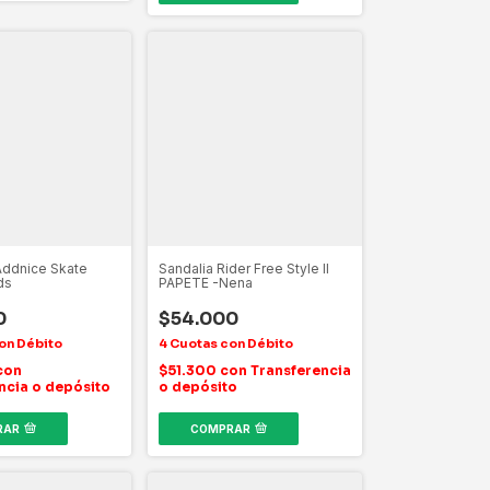
 Addnice Skate
Sandalia Rider Free Style II
ds
PAPETE -Nena
0
$54.000
con
$51.300
con
Transferencia
ncia o depósito
o depósito
RAR
COMPRAR