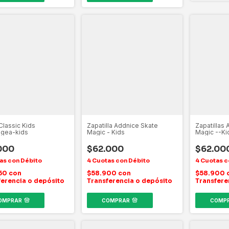
Classic Kids
Zapatilla Addnice Skate
Zapatillas
ngea-kids
Magic - Kids
Magic --Ki
000
$62.000
$62.00
450
con
$58.900
con
$58.900
ferencia o depósito
Transferencia o depósito
Transfere
OMPRAR
COMPRAR
COMP