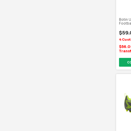
Botin 
Footba
$59
$56.
Trans