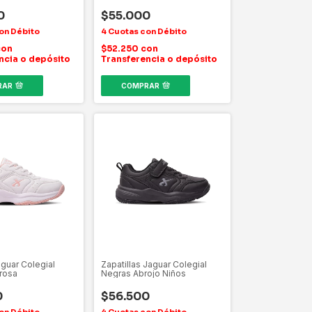
co
0
$55.000
con
$52.250
con
ncia o depósito
Transferencia o depósito
RAR
COMPRAR
aguar Colegial
Zapatillas Jaguar Colegial
rosa
Negras Abrojo Niños
0
$56.500