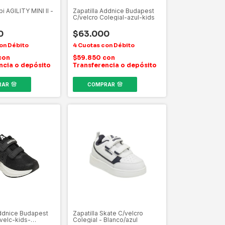
bi AGILITY MINI II -
Zapatilla Addnice Budapest
C/velcro Colegial-azul-kids
0
$63.000
con
$59.850
con
ncia o depósito
Transferencia o depósito
RAR
COMPRAR
Addnice Budapest
Zapatilla Skate C/velcro
/velc-kids-
Colegial - Blanco/azul