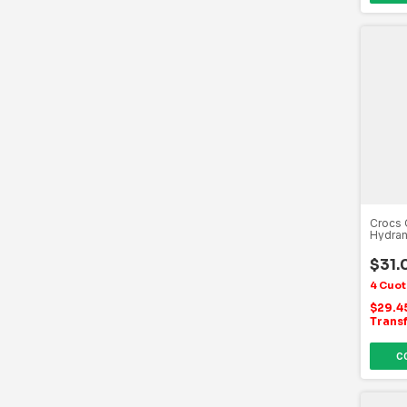
Crocs 
Hydra
$31.
$29.
Trans
C