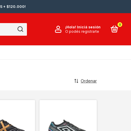
S + $120.000!
0
¡Hola!
Iniciá sesión
O podés registrarte
Ordenar