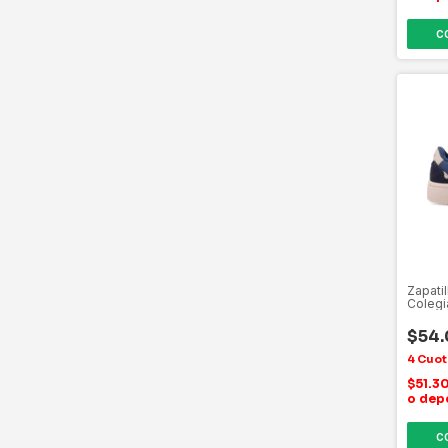
C
Zapati
Colegi
$54
$51.3
o dep
C