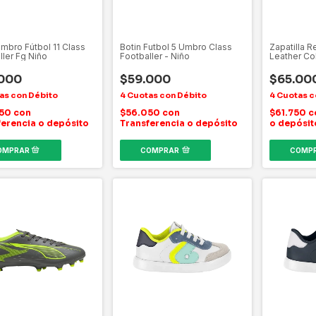
Umbro Fútbol 11 Class
Botin Futbol 5 Umbro Class
Zapatilla 
ller Fg Niño
Footballer - Niño
Leather Co
.000
$59.000
$65.00
050
con
$56.050
con
$61.750
c
ferencia o depósito
Transferencia o depósito
o depósit
COMPRAR
COMP