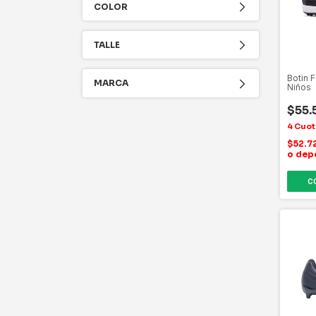
COLOR
TALLE
Botin 
MARCA
Niños
$55.
$52.7
o dep
C