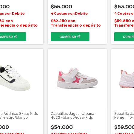
kids
negro/blan
.000
$55.000
$63.00
850
con
$52.250
con
$59.850
ferencia o depósito
Transferencia o depósito
Transfere
OMPRAR
COMPRAR
COMP
lla Addnice Skate Kids
Zapatillas Jaguar Urbana
Zapatilla J
al-negro/blanco
4023 -blanco/rosa-kids
Femenino-
000
$54.000
$59.50