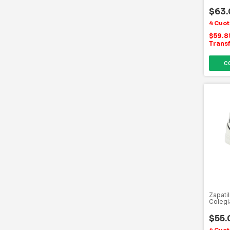
$63
$59.
Trans
C
Zapati
Colegi
$55.