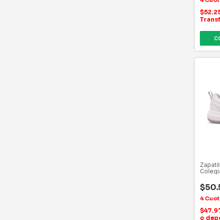
$52.2
Trans
C
Zapati
Colegi
Y Gris
$50.
$47.9
o dep