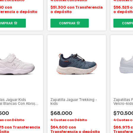
50
con
$51.300
con
Transferencia
$56.525
c
ferencia o depósito
o depósito
o depósit
OMPRAR
COMPRAR
COMP
llas Jaguar Kids
Zapatilla Jaguar Trekking -
Zapatillas 
al Blancas Con Abrojo
kids
Velcro-kid
500
$68.000
$70.50
75
con
Transferencia
$64.600
con
$66.975
c
ósito
Transferencia o depósito
Transfere