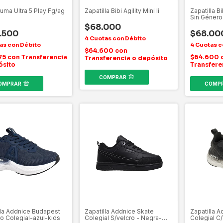
Puma Ultra 5 Play Fg/ag
Zapatilla Bibi Agility Mini Ii
Zapatilla Bi
Sin Género
$68.000
.500
$68.00
$64.600
con
75
con
Transferencia
$64.600
Transferencia o depósito
ósito
Transfere
COMPRAR
OMPRAR
COMP
lla Addnice Budapest
Zapatilla Addnice Skate
Zapatilla 
ro Colegial-azul-kids
Colegial S/velcro - Negra-
Colegial C