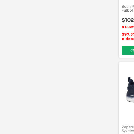
Botin 
Fútbol
$102
$97.3
o dep
C
Zapati
S/velc