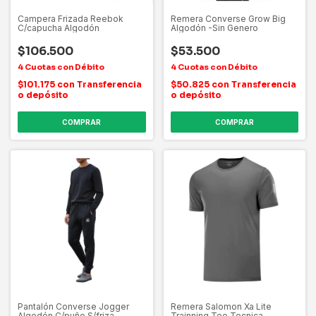
Campera Frizada Reebok
Remera Converse Grow Big
C/capucha Algodón
Algodón -Sin Genero
$106.500
$53.500
$101.175
con
Transferencia
$50.825
con
Transferencia
o depósito
o depósito
COMPRAR
COMPRAR
Pantalón Converse Jogger
Remera Salomon Xa Lite
Algodón C/puño S/friza-
Trainning Tee Tecnica