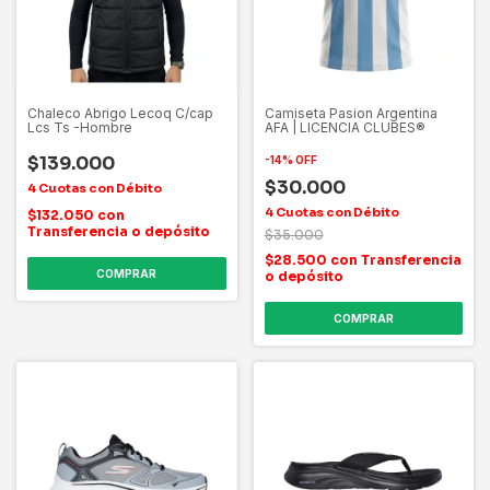
Chaleco Abrigo Lecoq C/cap
Camiseta Pasion Argentina
Lcs Ts -Hombre
AFA | LICENCIA CLUBES®
$139.000
-
14
%
OFF
$30.000
$132.050
con
Transferencia o depósito
$35.000
$28.500
con
Transferencia
COMPRAR
o depósito
COMPRAR