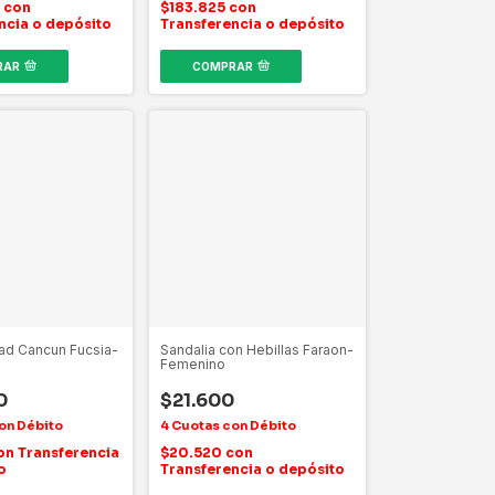
0
con
$183.825
con
ncia o depósito
Transferencia o depósito
RAR
COMPRAR
ad Cancun Fucsia-
Sandalia con Hebillas Faraon-
Femenino
0
$21.600
on
Transferencia
$20.520
con
o
Transferencia o depósito