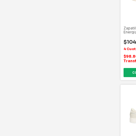
Zapatil
Energi
$104
$98.
Trans
C