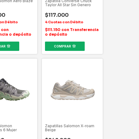
Salomon Aero Blaze
Zapatilla Converse Chuck
Taylor All Star Sin Genero
00
$117.000
0
con
$111.150
con
Transferencia
ncia o depósito
o depósito
RAR
COMPRAR
Salomon
Zapatillas Salomon X-roam
s 6 Mujer
Beige