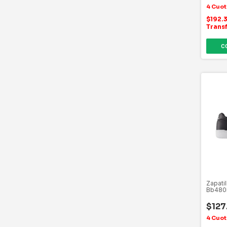
$192.
Trans
C
Zapati
Bb480l
$127