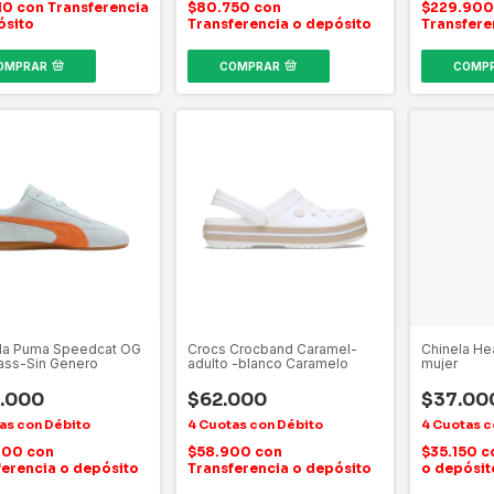
410
con
Transferencia
$80.750
con
$229.90
ósito
Transferencia o depósito
Transfere
OMPRAR
COMPRAR
COMP
lla Puma Speedcat OG
Crocs Crocband Caramel-
Chinela He
ass-Sin Genero
adulto -blanco Caramelo
mujer
.000
$62.000
$37.00
800
con
$58.900
con
$35.150
c
ferencia o depósito
Transferencia o depósito
o depósit