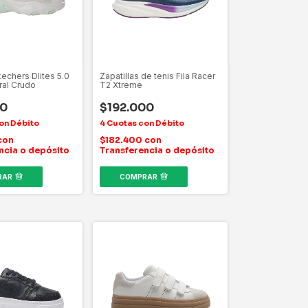
kechers Dlites 5.0
Zapatillas de tenis Fila Racer
al Crudo
T2 Xtreme
00
$192.000
con
$182.400
con
ncia o depósito
Transferencia o depósito
RAR
COMPRAR