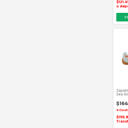
$121.
o dep
C
Zapati
Sea Gl
$164
$155.
Trans