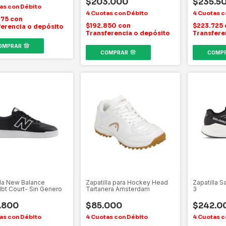
$203.000
$235.5
375
con
$192.850
con
$223.725
ferencia o depósito
Transferencia o depósito
Transfere
OMPRAR
COMPRAR
COMP
lla New Balance
Zapatilla para Hockey Head
Zapatilla 
bt Court- Sin Genero
Tartanera Amsterdam
3
.800
$85.000
$242.0