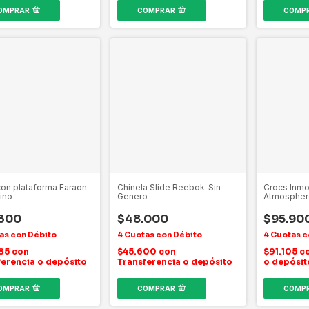
OMPRAR
COMPRAR
COMP
con plataforma Faraon-
Chinela Slide Reebok-Sin
Crocs Inmo
ino
Genero
Atmosphere
.300
$48.000
$95.90
085
con
$45.600
con
$91.105
c
ferencia o depósito
Transferencia o depósito
o depósit
OMPRAR
COMPRAR
COMP