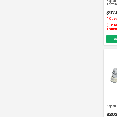
Zapatil
Terrai
$97.
$92.6
Trans
C
Zapati
$202