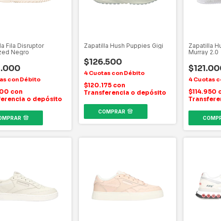
la Fila Disruptor
Zapatilla Hush Puppies Gigi
Zapatilla 
zed Negro
Murray 2.0
$126.500
.000
$121.00
$120.175
con
800
con
$114.950
Transferencia o depósito
ferencia o depósito
Transfere
COMPRAR
OMPRAR
COMP