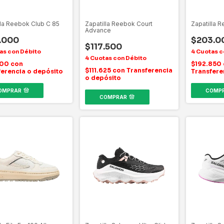
lla Reebok Club C 85
Zapatilla Reebok Court
Zapatilla 
Advance
.000
$203.0
$117.500
600
con
$192.850
$111.625
con
Transferencia
ferencia o depósito
Transfere
o depósito
OMPRAR
COMP
COMPRAR