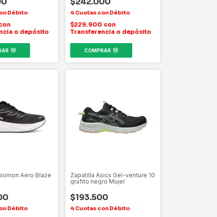
00
$242.000
con
$229.900
con
ncia o depósito
Transferencia o depósito
RAR
COMPRAR
Salomon Aero Blaze
Zapatilla Asics Gel-venture 10
grafito negro Mujer
00
$193.500