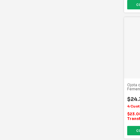
C
Ojota 
Femen
$24
$23.
Trans
C