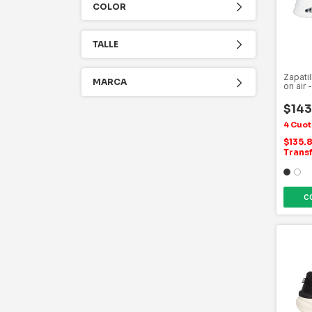
COLOR
TALLE
Zapati
MARCA
on air 
$143
$135.
Trans
C