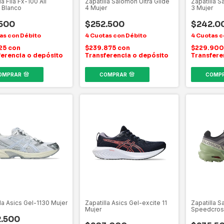
la Fila Fx-100 All
Zapatilla Salomon Ultra Glide
Zapatilla 
n Blanco
4 Mujer
3 Mujer
500
$252.500
$242.0
25
con
$239.875
con
$229.90
ferencia o depósito
Transferencia o depósito
Transfere
OMPRAR
COMPRAR
COMP
lla Asics Gel-1130 Mujer
Zapatilla Asics Gel-excite 11
Zapatilla 
Mujer
Speedcros
.500