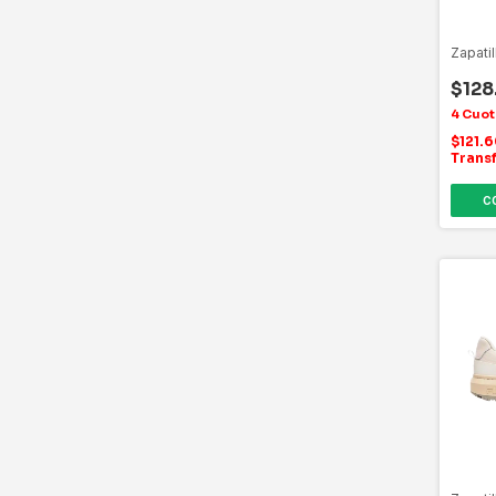
Zapati
$128
$121.
Trans
C