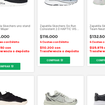
lla Skechers uno stand
Zapatilla Skechers Go Run
Zapatilla S
- Mujer
Consistent 2.0 HAPTIC VIS
Team Neutr
TEX AD C
.000
$116.000
$132.5
850
con
$110.200
con
$125.875
ferencia o depósito
Transferencia o depósito
Transfere
COMPRAR
COMP
OMPRAR