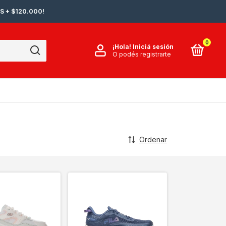
S + $120.000!
0
¡Hola!
Iniciá sesión
O podés registrarte
Ordenar